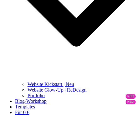
Website Kickstart | Neu
Website Glow-Up | ReDesign
Portfolio
Blog-Workshop
Templates
Für 0 €