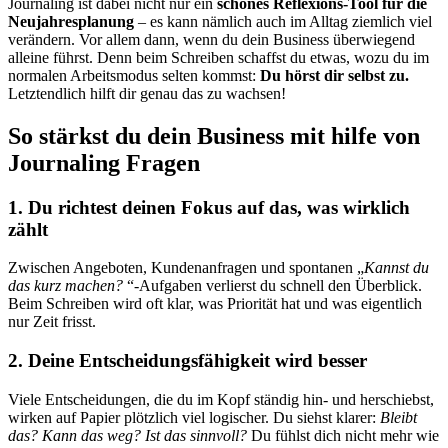
Journaling ist dabei nicht nur ein
schönes Reflexions-Tool für die
Neujahresplanung
– es kann nämlich auch im Alltag ziemlich viel
verändern. Vor allem dann, wenn du dein Business überwiegend
alleine führst. Denn beim Schreiben schaffst du etwas, wozu du im
normalen Arbeitsmodus selten kommst:
Du hörst dir selbst zu.
Letztendlich hilft dir genau das zu wachsen!
So stärkst du dein Business mit hilfe von
Journaling Fragen
1. Du richtest deinen Fokus auf das, was wirklich
zählt
Zwischen Angeboten, Kundenanfragen und spontanen „
Kannst du
das kurz machen?
“-Aufgaben verlierst du schnell den Überblick.
Beim Schreiben wird oft klar, was Priorität hat und was eigentlich
nur Zeit frisst.
2. Deine Entscheidungsfähigkeit wird besser
Viele Entscheidungen, die du im Kopf ständig hin- und herschiebst,
wirken auf Papier plötzlich viel logischer. Du siehst klarer:
Bleibt
das? Kann das weg? Ist das sinnvoll?
Du fühlst dich nicht mehr wie