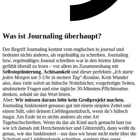
Was ist Journaling überhaupt?
Der Begriff Journaling kommt vom englischen
to journal
und
bedeutet nichts anderes, als regelmäßig zu schreiben. Journaling
bzw. regelmäßiges Journal schreiben war in den letzten Jahren
gefühlt überall zu lesen – vor allem im Zusammenhang mit
Selbstoptimierung
,
Achtsamkeit
und dieser perfekten „
Ich starte
jeden Morgen um 5 Uhr in meinen Tag
“-Routine. Kein Wunder
also, dass viele sofort an hübsche Notizbücher, vorgefertigte Seiten,
strukturierte Fragen und eine tägliche 30-Minuten-Pflichtroutine
denken, sobald sie das Wort hören.
Aber:
Wir müssen daraus bitte kein Großprojekt machen.
Journaling funktioniert genauso gut mit einem simplen Zettel und
einem Stift, oder deinem Lieblingsnotizbuch, wenn du’s hübsch
magst. Am Ende ist es nichts anderes als eine Art
Tagebuchschreiben. Wenn du das als Kind auch gemacht hast (so
wie ich damals mit Herzchensticker und Glitzerstift), dann weißt du
genau, wie das funktioniert – nur dass wir heute nicht mehr über die
Schulzeit und Lieblingsbands schreiben, sondern über unser