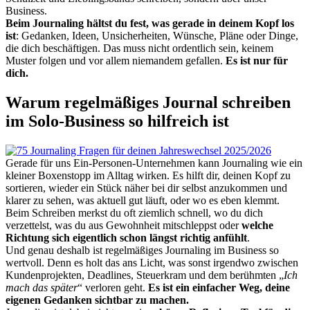
Business.
Beim Journaling hältst du fest, was gerade in deinem Kopf los
ist
: Gedanken, Ideen, Unsicherheiten, Wünsche, Pläne oder Dinge,
die dich beschäftigen. Das muss nicht ordentlich sein, keinem
Muster folgen und vor allem niemandem gefallen.
Es ist nur für
dich.
Warum regelmäßiges Journal schreiben
im Solo-Business so hilfreich ist
Gerade für uns Ein-Personen-Unternehmen kann Journaling wie ein
kleiner Boxenstopp im Alltag wirken. Es hilft dir, deinen Kopf zu
sortieren, wieder ein Stück näher bei dir selbst anzukommen und
klarer zu sehen, was aktuell gut läuft, oder wo es eben klemmt.
Beim Schreiben merkst du oft ziemlich schnell, wo du dich
verzettelst, was du aus Gewohnheit mitschleppst oder
welche
Richtung sich eigentlich schon längst richtig anfühlt
.
Und genau deshalb ist regelmäßiges Journaling im Business so
wertvoll. Denn es holt das ans Licht, was sonst irgendwo zwischen
Kundenprojekten, Deadlines, Steuerkram und dem berühmten „
Ich
mach das später
“ verloren geht.
Es ist ein einfacher Weg, deine
eigenen Gedanken sichtbar zu machen.