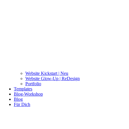
Website Kickstart | Neu
Website Glow-Up | ReDesign
Portfolio
Templates
Blog-Workshop
Blog
Für Dich