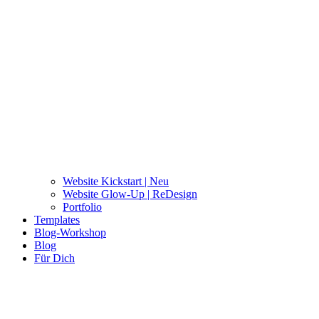
Website Kickstart | Neu
Website Glow-Up | ReDesign
Portfolio
Templates
Blog-Workshop
Blog
Für Dich